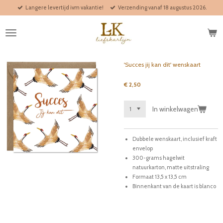
Langere levertijd ivm vakantie!
Verzending vanaf 18 augustus 2026.
Ga
direct
naar
de
hoofdinhoud
'Succes jij kan dit' wenskaart
€ 2,50
In winkelwagen
Dubbele wenskaart, inclusief kraft
envelop
300-grams hagelwit
natuurkarton, matte uitstraling
Formaat 13,5 x 13,5 cm
Binnenkant van de kaart is blanco