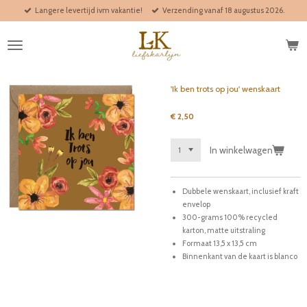
Langere levertijd ivm vakantie!
Verzending vanaf 18 augustus 2026.
Ga
direct
naar
de
hoofdinhoud
'Ik ben trots op jou' wenskaart
€ 2,50
In winkelwagen
Dubbele wenskaart, inclusief kraft
envelop
300-grams
100% recycled
karton
, matte uitstraling
Formaat 13,5 x 13,5 cm
Binnenkant van de kaart is blanco