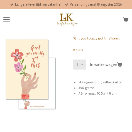
Langere levertijd ivm vakantie!
Verzending vanaf 18 augustus 2026.
Ga
direct
naar
de
hoofdinhoud
'Girl you totally got this' kaart
€ 1,60
In winkelwagen
Stevig eenzijdig sulfaatkarton
350 grams
A6-formaat; 10,5 x 14,8 cm