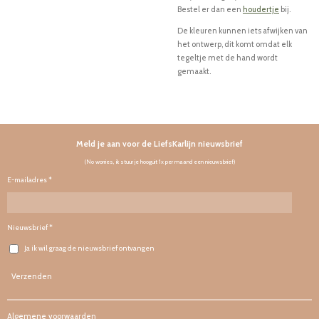
Bestel er dan een
houdertje
bij.
De kleuren kunnen iets afwijken van
het ontwerp, dit komt omdat elk
tegeltje met de hand wordt
gemaakt.
Meld je aan voor de LiefsKarlijn nieuwsbrief
(No worries, ik stuur je hooguit 1x per maand een nieuwsbrief)
E-mailadres *
Nieuwsbrief *
Ja ik wil graag de nieuwsbrief ontvangen
Verzenden
Algemene voorwaarden