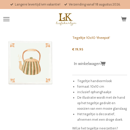
Langere levertijd ivm vakantie!
Verzending vanaf 18 augustus 2026.
Ga
direct
naar
de
hoofdinhoud
Tegeltje 10x10 'theepot'
€ 19,95
In winkelwagen
Tegeltje handvormlook
formaat: 10x10 cm
inclusief ophanghaakje
De illustratie wordt met de hand
op het tegeltje gedrukt en
voorzien van een mooie glanslaag
Het tegeltje is decoratief,
afnemen met een droge doek.
Wil je het tegeltje neerzetten?