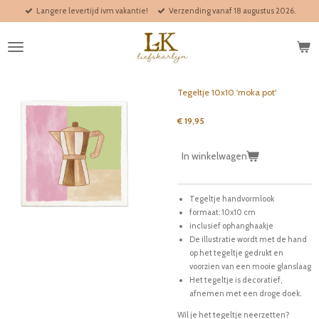
Langere levertijd ivm vakantie!
Verzending vanaf 18 augustus 2026.
Ga
direct
naar
de
hoofdinhoud
Tegeltje 10x10 'moka pot'
€ 19,95
In winkelwagen
Tegeltje handvormlook
formaat: 10x10 cm
inclusief ophanghaakje
De illustratie wordt met de hand
op het tegeltje gedrukt en
voorzien van een mooie glanslaag
Het tegeltje is decoratief,
afnemen met een droge doek.
Wil je het tegeltje neerzetten?