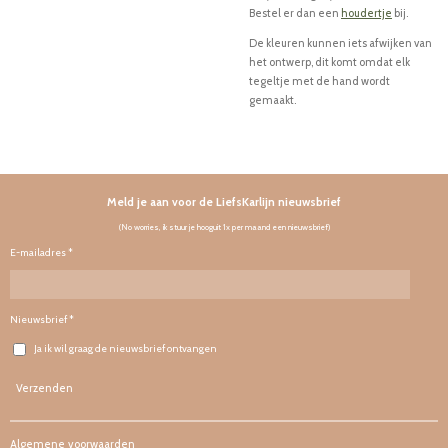
Bestel er dan een
houdertje
bij.
De kleuren kunnen iets afwijken van
het ontwerp, dit komt omdat elk
tegeltje met de hand wordt
gemaakt.
Meld je aan voor de LiefsKarlijn nieuwsbrief
(No worries, ik stuur je hooguit 1x per maand een nieuwsbrief)
E-mailadres *
Nieuwsbrief *
Ja ik wil graag de nieuwsbrief ontvangen
Verzenden
Algemene voorwaarden