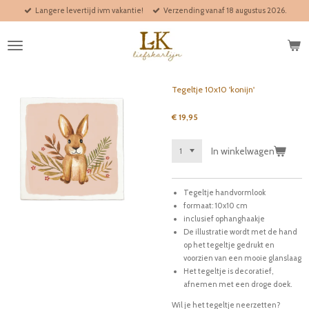
Langere levertijd ivm vakantie!
Verzending vanaf 18 augustus 2026.
Ga
direct
naar
de
hoofdinhoud
Tegeltje 10x10 'konijn'
€ 19,95
In winkelwagen
Tegeltje handvormlook
formaat: 10x10 cm
inclusief ophanghaakje
De illustratie wordt met de hand
op het tegeltje gedrukt en
voorzien van een mooie glanslaag
Het tegeltje is decoratief,
afnemen met een droge doek.
Wil je het tegeltje neerzetten?