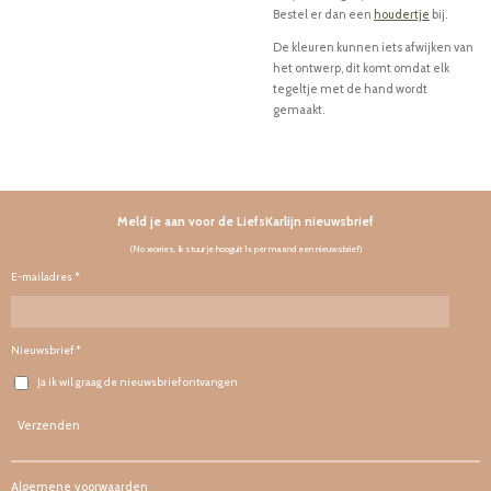
Bestel er dan een
houdertje
bij.
De kleuren kunnen iets afwijken van
het ontwerp, dit komt omdat elk
tegeltje met de hand wordt
gemaakt.
Meld je aan voor de LiefsKarlijn nieuwsbrief
(No worries, ik stuur je hooguit 1x per maand een nieuwsbrief)
E-mailadres *
Nieuwsbrief *
Ja ik wil graag de nieuwsbrief ontvangen
Verzenden
Algemene voorwaarden