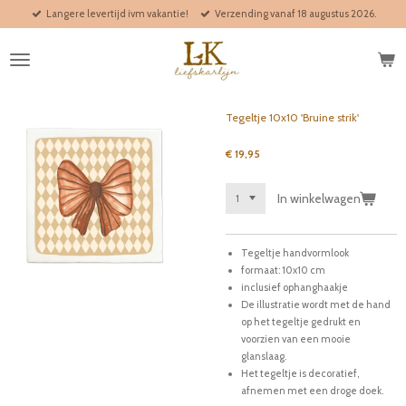
Langere levertijd ivm vakantie!
Verzending vanaf 18 augustus 2026.
Ga
direct
naar
de
hoofdinhoud
Tegeltje 10x10 'Bruine strik'
€ 19,95
In winkelwagen
Tegeltje handvormlook
formaat: 10x10 cm
inclusief ophanghaakje
De illustratie wordt met de hand
op het tegeltje gedrukt en
voorzien van een mooie
glanslaag.
Het tegeltje is decoratief,
afnemen met een droge doek.