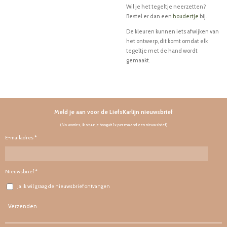
Wil je het tegeltje neerzetten?
Bestel er dan een
houdertje
bij.
De kleuren kunnen iets afwijken van
het ontwerp, dit komt omdat elk
tegeltje met de hand wordt
gemaakt.
Meld je aan voor de LiefsKarlijn nieuwsbrief
(No worries, ik stuur je hooguit 1x per maand een nieuwsbrief)
E-mailadres *
Nieuwsbrief *
Ja ik wil graag de nieuwsbrief ontvangen
Verzenden