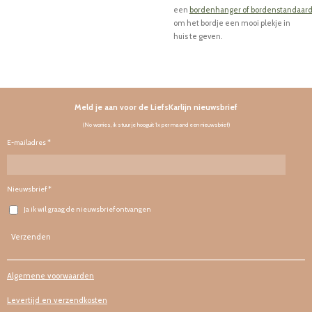
een
bordenhanger
of
bordenstandaar
om het bordje een mooi plekje in
huis te geven.
Meld je aan voor de LiefsKarlijn nieuwsbrief
(No worries, ik stuur je hooguit 1x per maand een nieuwsbrief)
E-mailadres *
Nieuwsbrief *
Ja ik wil graag de nieuwsbrief ontvangen
Verzenden
Algemene voorwaarden
Levertijd en verzendkosten