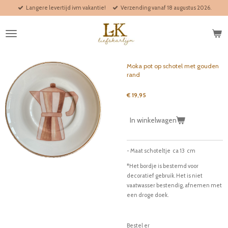
Langere levertijd ivm vakantie!
Verzending vanaf 18 augustus 2026.
Ga
direct
naar
de
hoofdinhoud
Moka pot op schotel met gouden
rand
€ 19,95
In winkelwagen
- Maat schoteltje ca 13 cm
*Het bordje is bestemd voor
decoratief gebruik. Het is niet
vaatwasser bestendig, afnemen met
een droge doek.
Bestel er