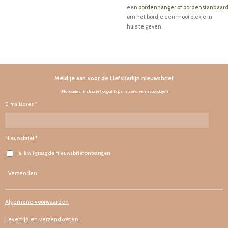
een
bordenhanger
of
bordenstandaar
om het bordje een mooi plekje in
huis te geven.
Meld je aan voor de LiefsKarlijn nieuwsbrief
(No worries, ik stuur je hooguit 1x per maand een nieuwsbrief)
E-mailadres *
Nieuwsbrief *
Ja ik wil graag de nieuwsbrief ontvangen
Verzenden
Algemene voorwaarden
Levertijd en verzendkosten