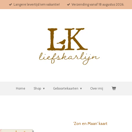
Langere levertijd ivm vakantie!
Verzending vanaf 18 augustus 2026.
Home
Shop
Geboortekaarten
Over mij
'Zon en Maan' kaart