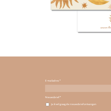
E-mailadres *
Nieuwsbrief *
Ja ik wil graag de nieuwsbrief ontvangen