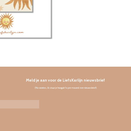
Meld je aan voor de LiefsKarlijn nieuwsbrief
(No worries, ik stuur je hooguit 1x per maand een nieuwsbrief)