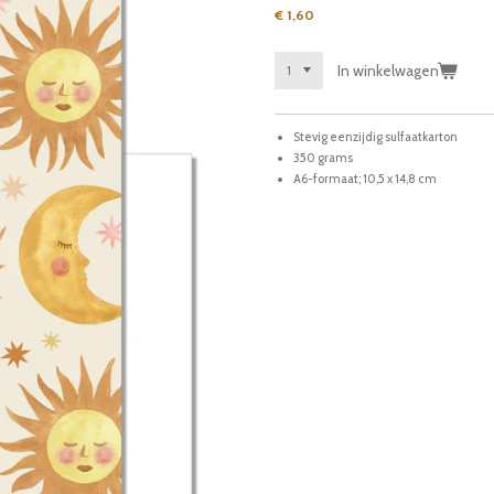
€ 1,60
In winkelwagen
Stevig eenzijdig sulfaatkarton
350 grams
A6-formaat; 10,5 x 14,8 cm