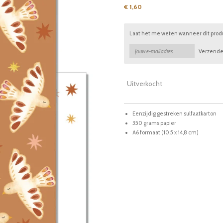
€ 1,60
Laat het me weten wanneer dit produc
Verzend
Uitverkocht
Eenzijdig gestreken sulfaatkarton
350 grams papier
A6 formaat (10,5 x 14,8 cm)