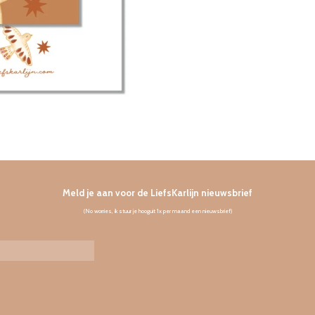
Meld je aan voor de LiefsKarlijn nieuwsbrief
(No worries, ik stuur je hooguit 1x per maand een nieuwsbrief)