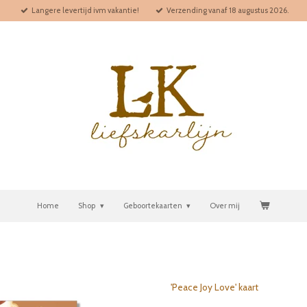
Langere levertijd ivm vakantie!
Verzending vanaf 18 augustus 2026.
Home
Shop
Geboortekaarten
Over mij
'Peace Joy Love' kaart