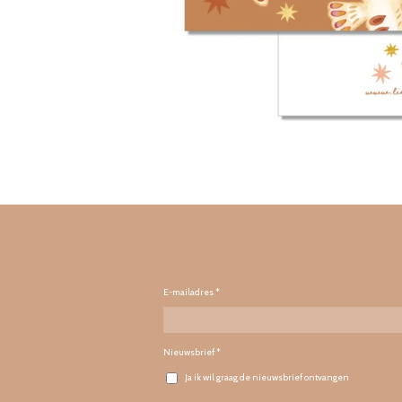
E-mailadres *
Nieuwsbrief *
Ja ik wil graag de nieuwsbrief ontvangen