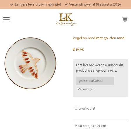
Langere levertijd ivm vakantie!
Verzending vanaf 18 augustus 2026.
Ga
direct
naar
de
hoofdinhoud
Vogel op bord met gouden rand
€ 19,95
Laat het me weten wanneer dit
product weer op voorraad is.
Verzenden
Uitverkocht
- Maat bordje ca 21 cm