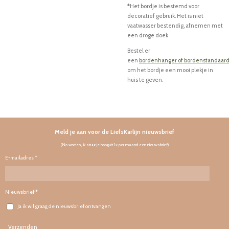
*Het bordje is bestemd voor
decoratief gebruik. Het is niet
vaatwasser bestendig, afnemen met
een droge doek.
Bestel er
een
bordenhanger
of
bordenstandaar
om het bordje een mooi plekje in
huis te geven.
Meld je aan voor de LiefsKarlijn nieuwsbrief
(No worries, ik stuur je hooguit 1x per maand een nieuwsbrief)
E-mailadres *
Nieuwsbrief *
Ja ik wil graag de nieuwsbrief ontvangen
Verzenden