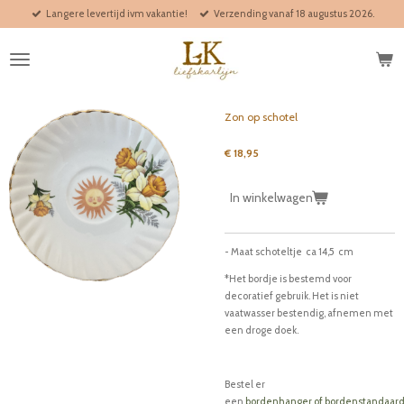
Langere levertijd ivm vakantie!
Verzending vanaf 18 augustus 2026.
Ga
direct
naar
de
hoofdinhoud
Zon op schotel
€ 18,95
In winkelwagen
- Maat schoteltje ca 14,5 cm
*Het bordje is bestemd voor
decoratief gebruik. Het is niet
vaatwasser bestendig, afnemen met
een droge doek.
Bestel er
een
bordenhanger
of
bordenstandaar