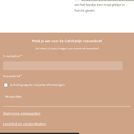
om het bordje een mooi plekje in
huis te geven.
Meld je aan voor de LiefsKarlijn nieuwsbrief
(No worries, ik stuur je hooguit 1x per maand een nieuwsbrief)
E-mailadres *
Nieuwsbrief *
Ja ik wil graag de nieuwsbrief ontvangen
Verzenden
Algemene voorwaarden
Levertijd en verzendkosten