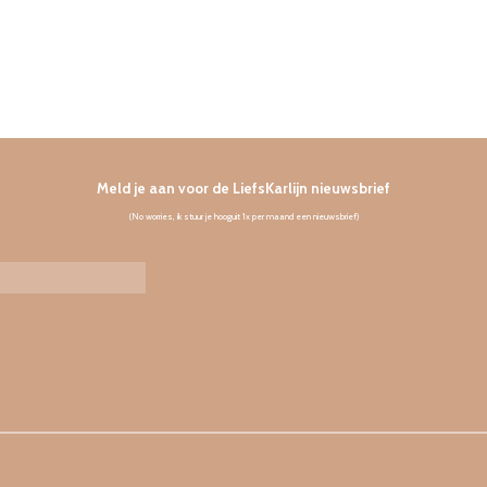
Meld je aan voor de LiefsKarlijn nieuwsbrief
(No worries, ik stuur je hooguit 1x per maand een nieuwsbrief)