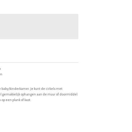
m
cm
de baby/kinderkamer. Je kunt de cirkels met
el gemakkelijk ophangen aan de muur of doormiddel
op een plank of kast.