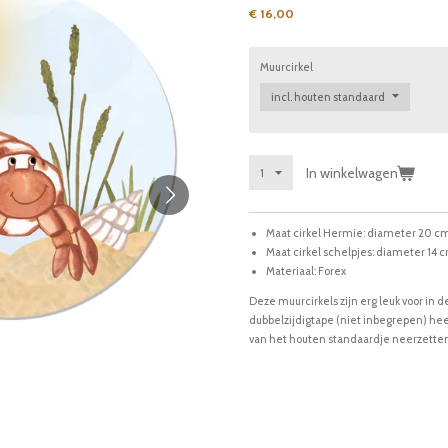
€ 16,00
Muurcirkel
In winkelwagen
Maat cirkel Hermie: diameter 20 c
Maat cirkel schelpjes: diameter 14 
Materiaal: Forex
Deze muurcirkels zijn erg leuk voor in 
dubbelzijdigtape (niet inbegrepen) he
van het houten standaardje neerzetten 