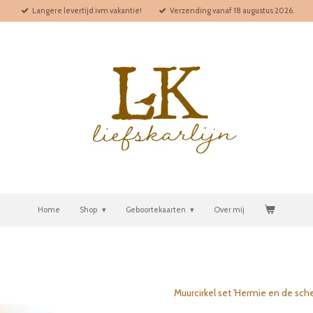
Langere levertijd ivm vakantie!
Verzending vanaf 18 augustus 2026.
Home
Shop
Geboortekaarten
Over mij
Muurcirkel set 'Hermie en de sch