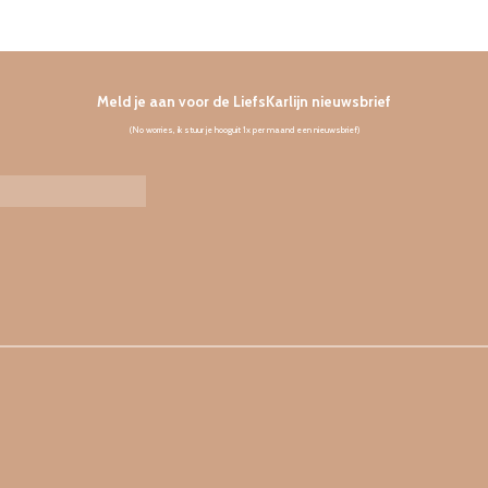
Meld je aan voor de LiefsKarlijn nieuwsbrief
(No worries, ik stuur je hooguit 1x per maand een nieuwsbrief)