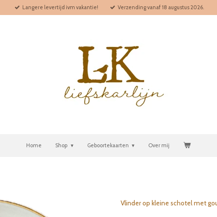
Langere levertijd ivm vakantie!
Verzending vanaf 18 augustus 2026.
Home
Shop
Geboortekaarten
Over mij
Vlinder op kleine schotel met g