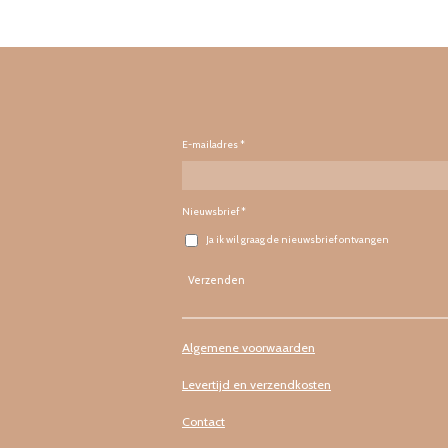
E-mailadres *
Nieuwsbrief *
Ja ik wil graag de nieuwsbrief ontvangen
Verzenden
Algemene voorwaarden
Levertijd en verzendkosten
Contact