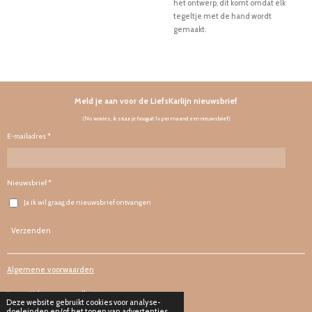
het ontwerp, dit komt omdat elk
tegeltje met de hand wordt
gemaakt.
Meld je aan voor de LiefsKarlijn nieuwsbrief
(No worries, ik stuur je hooguit 1x per maand een nieuwsbrief)
E-mailadres *
Nieuwsbrief *
Ja ik wil graag de nieuwsbrief ontvangen
Verzenden
Algemene voorwaarden
Levertijd en verzendkosten
Deze website gebruikt cookies voor analyse-
doeleinden en/of het tonen van advertenties.