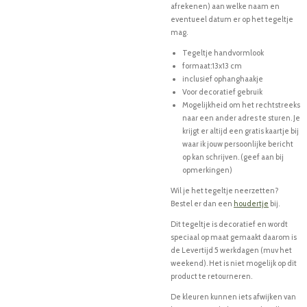
afrekenen) aan welke naam en
eventueel datum er op het tegeltje
mag.
Tegeltje handvormlook
formaat:13x13 cm
inclusief ophanghaakje
Voor decoratief gebruik
Mogelijkheid om het rechtstreeks
naar een ander adres te sturen. Je
krijgt er altijd een gratis kaartje bij
waar ik jouw persoonlijke bericht
op kan schrijven. (geef aan bij
opmerkingen)
Wil je het tegeltje neerzetten?
Bestel er dan een
houdertje
bij.
Dit tegeltje is decoratief en wordt
speciaal op maat gemaakt daarom is
de Levertijd 5 werkdagen (muv het
weekend). Het is niet mogelijk op dit
product te retourneren.
De kleuren kunnen iets afwijken van