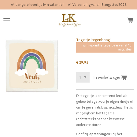
Langere levertijd ivm vakantie!
Verzending vanaf 18 augustus 2026.
Ga
direct
naar
de
hoofdinhoud
Tegeltje 'regenboog'
ivm vakantie; leverbaar vanaf 18
augustus
€ 29,95
In winkelwagen
Dit tegeltje is ontzettend leuk als
geboortetegel voor je eigen kindje of
om te geven als kraamcadeau. Het is
mogelijk om het tegeltje
rechtstreeks naar de kers verse
ouders te sturen.
Geef bij '
opmerkingen'
(bij het