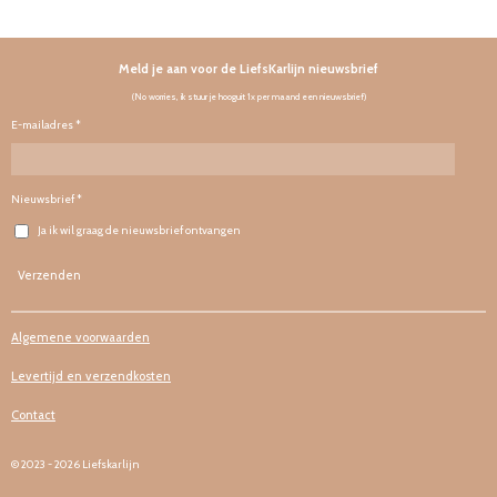
Meld je aan voor de LiefsKarlijn nieuwsbrief
(No worries, ik stuur je hooguit 1x per maand een nieuwsbrief)
E-mailadres *
Nieuwsbrief *
Ja ik wil graag de nieuwsbrief ontvangen
Verzenden
Algemene voorwaarden
Levertijd en verzendkosten
Contact
© 2023 - 2026 Liefskarlijn