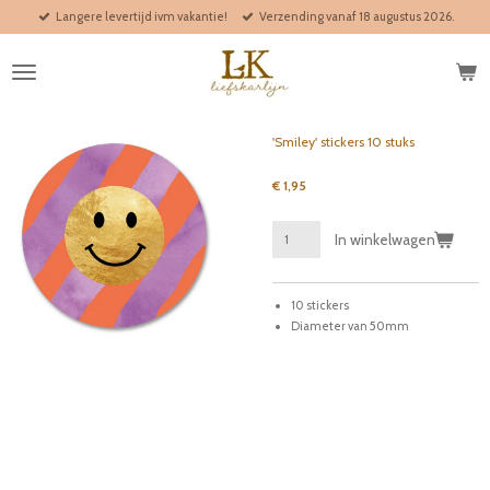
Langere levertijd ivm vakantie!
Verzending vanaf 18 augustus 2026.
Ga
direct
naar
de
hoofdinhoud
'Smiley' stickers 10 stuks
€ 1,95
In winkelwagen
10 stickers
Diameter van 50mm