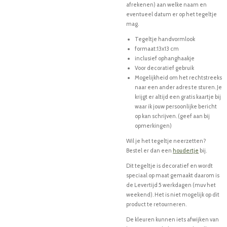
afrekenen) aan welke naam en
eventueel datum er op het tegeltje
mag.
Tegeltje handvormlook
formaat:13x13 cm
inclusief ophanghaakje
Voor decoratief gebruik
Mogelijkheid om het rechtstreeks
naar een ander adres te sturen. Je
krijgt er altijd een gratis kaartje bij
waar ik jouw persoonlijke bericht
op kan schrijven. (geef aan bij
opmerkingen)
Wil je het tegeltje neerzetten?
Bestel er dan een
houdertje
bij.
Dit tegeltje is decoratief en wordt
speciaal op maat gemaakt daarom is
de Levertijd 5 werkdagen (muv het
weekend). Het is niet mogelijk op dit
product te retourneren.
De kleuren kunnen iets afwijken van