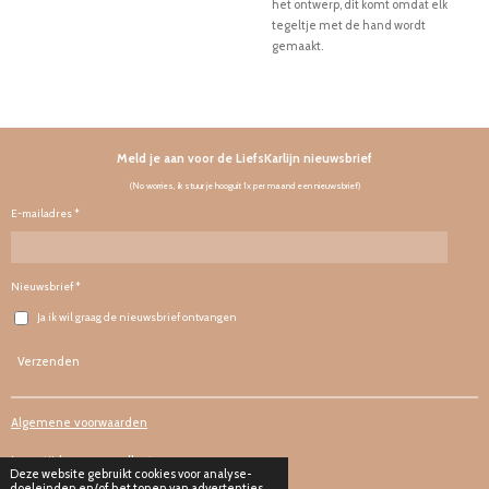
het ontwerp, dit komt omdat elk
tegeltje met de hand wordt
gemaakt.
Meld je aan voor de LiefsKarlijn nieuwsbrief
(No worries, ik stuur je hooguit 1x per maand een nieuwsbrief)
E-mailadres *
Nieuwsbrief *
Ja ik wil graag de nieuwsbrief ontvangen
Verzenden
Algemene voorwaarden
Levertijd en verzendkosten
Deze website gebruikt cookies voor analyse-
doeleinden en/of het tonen van advertenties.