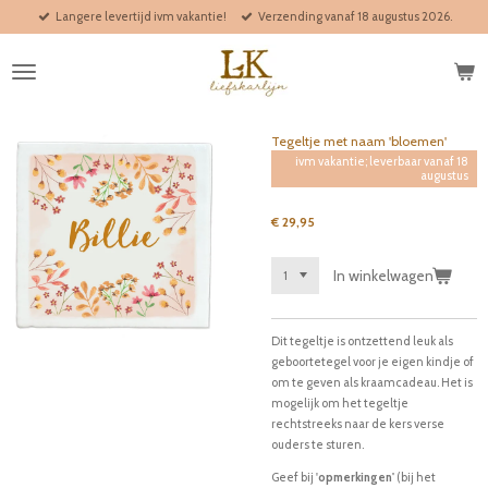
Langere levertijd ivm vakantie!
Verzending vanaf 18 augustus 2026.
Ga
direct
naar
de
hoofdinhoud
Tegeltje met naam 'bloemen'
ivm vakantie; leverbaar vanaf 18
augustus
€ 29,95
In winkelwagen
Dit tegeltje is ontzettend leuk als
geboortetegel voor je eigen kindje of
om te geven als kraamcadeau. Het is
mogelijk om het tegeltje
rechtstreeks naar de kers verse
ouders te sturen.
Geef bij '
opmerkingen'
(bij het