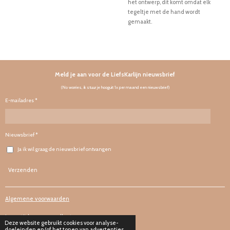
het ontwerp, dit komt omdat elk
tegeltje met de hand wordt
gemaakt.
Meld je aan voor de LiefsKarlijn nieuwsbrief
(No worries, ik stuur je hooguit 1x per maand een nieuwsbrief)
E-mailadres *
Nieuwsbrief *
Ja ik wil graag de nieuwsbrief ontvangen
Verzenden
Algemene voorwaarden
Levertijd en verzendkosten
Deze website gebruikt cookies voor analyse-
doeleinden en/of het tonen van advertenties.