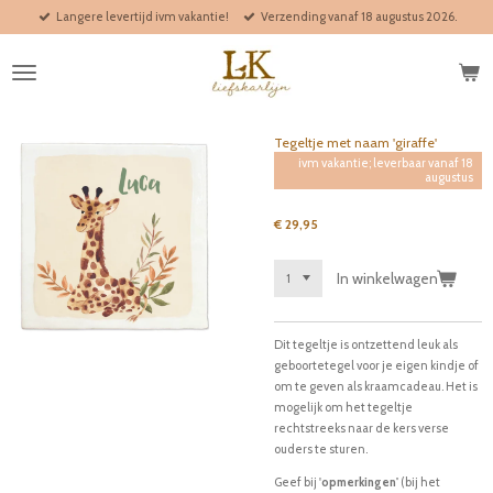
Langere levertijd ivm vakantie!
Verzending vanaf 18 augustus 2026.
Ga
direct
naar
de
hoofdinhoud
Tegeltje met naam 'giraffe'
ivm vakantie; leverbaar vanaf 18
augustus
€ 29,95
In winkelwagen
Dit tegeltje is ontzettend leuk als
geboortetegel voor je eigen kindje of
om te geven als kraamcadeau. Het is
mogelijk om het tegeltje
rechtstreeks naar de kers verse
ouders te sturen.
Geef bij '
opmerkingen'
(bij het