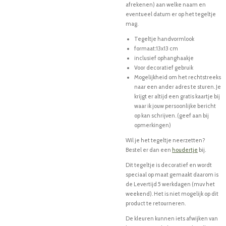
afrekenen) aan welke naam en
eventueel datum er op het tegeltje
mag.
Tegeltje handvormlook
formaat:13x13 cm
inclusief ophanghaakje
Voor decoratief gebruik
Mogelijkheid om het rechtstreeks
naar een ander adres te sturen. Je
krijgt er altijd een gratis kaartje bij
waar ik jouw persoonlijke bericht
op kan schrijven. (geef aan bij
opmerkingen)
Wil je het tegeltje neerzetten?
Bestel er dan een
houdertje
bij.
Dit tegeltje is decoratief en wordt
speciaal op maat gemaakt daarom is
de Levertijd 5 werkdagen (muv het
weekend). Het is niet mogelijk op dit
product te retourneren.
De kleuren kunnen iets afwijken van